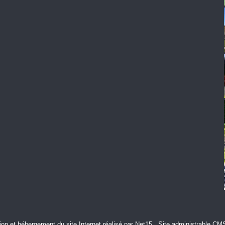
ion et hébergement du site Internet réalisé par Net15
-
Site administrable CM